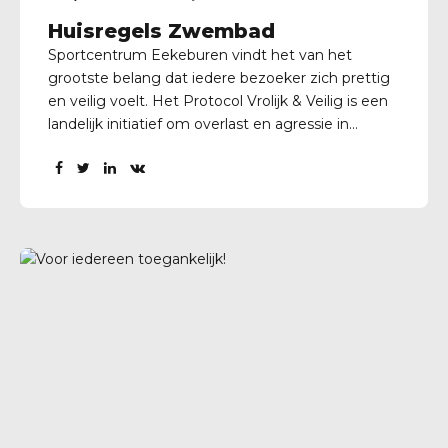
Huisregels Zwembad
Sportcentrum Eekeburen vindt het van het
grootste belang dat iedere bezoeker zich prettig
en veilig voelt. Het Protocol Vrolijk & Veilig is een
landelijk initiatief om overlast en agressie in
zwembaden tegen te gaan. Doel van het protocol
is dat alle gasten op een veilige en leuke manier
gebruik kunnen maken van onze faciliteiten. Om
dit te kunnen waarborgen hanteren we in onze
zwembaden huisregels. Al onze gasten dienen
zich hieraan te houden. Op onderstaande flyer
vindt u alle voor u belangrijke informatie met
betrekking tot het protocol Vrolijk & Veilig. Mocht
u hierover vragen hebben? Aarzel dan niet om
contact...