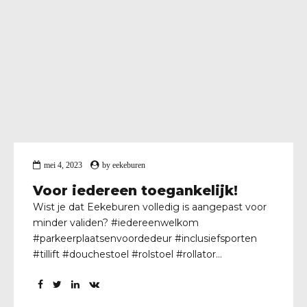
mei 4, 2023
by
eekeburen
Voor iedereen toegankelijk!
Wist je dat Eekeburen volledig is aangepast voor
minder validen? #iedereenwelkom
#parkeerplaatsenvoordedeur #inclusiefsporten
#tillift #douchestoel #rolstoel #rollator
#liftnaarbad #altijdnogwensen #komjeook
#zwemmenkaniedereen